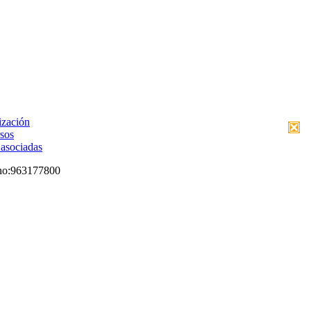
ización
sos
asociadas
no:
963177800