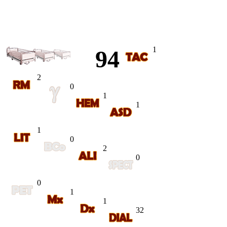
1
94
2
0
1
1
1
0
2
0
0
1
1
32