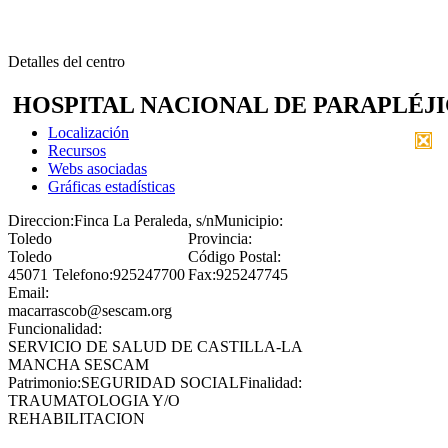
Detalles del centro
HOSPITAL NACIONAL DE PARAPLÉJ
Localización
Recursos
Webs asociadas
Gráficas estadísticas
Direccion:
Finca La Peraleda, s/n
Municipio:
Toledo
Provincia:
Toledo
Código Postal:
45071
Telefono:
925247700
Fax:
925247745
Email:
macarrascob@sescam.org
Funcionalidad:
SERVICIO DE SALUD DE CASTILLA-LA
MANCHA SESCAM
Patrimonio:
SEGURIDAD SOCIAL
Finalidad:
TRAUMATOLOGIA Y/O
REHABILITACION