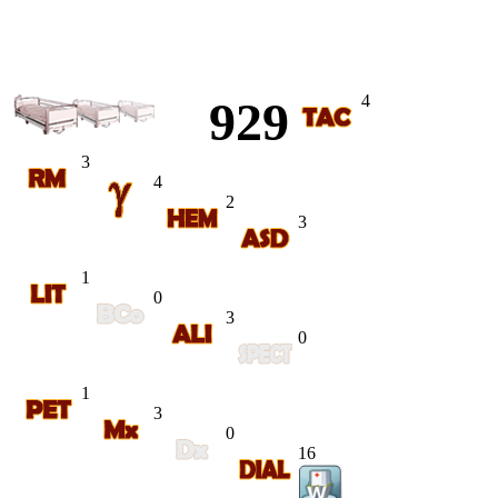
4
929
3
4
2
3
1
0
3
0
1
3
0
16