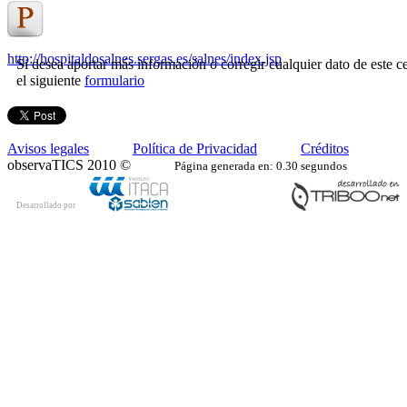
http://hospitaldosalnes.sergas.es/salnes/index.jsp
Si desea aportar más información o corregir cualquier dato de este ce
el siguiente
formulario
Avisos legales
Política de Privacidad
Créditos
observaTICS 2010 ©
Página generada en: 0.30 segundos
Desarrollado por