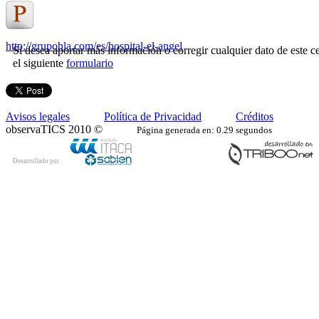
http://grupohla.com/es/hospital-el-angel
Si desea aportar más información o corregir cualquier dato de este ce
el siguiente
formulario
Avisos legales
Política de Privacidad
Créditos
observaTICS 2010 ©
Página generada en: 0.29 segundos
Desarrollado por