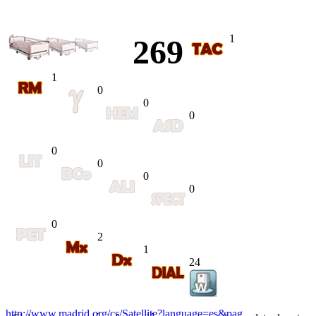
1
269
1
0
0
0
0
0
0
0
0
2
1
24
http://www.madrid.org/cs/Satellite?language=es&pag...