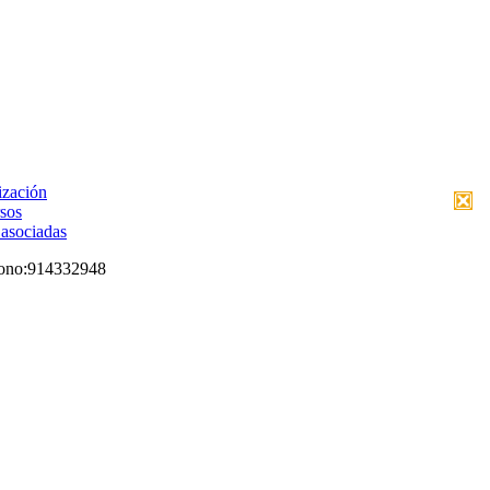
ización
sos
asociadas
ono:
914332948