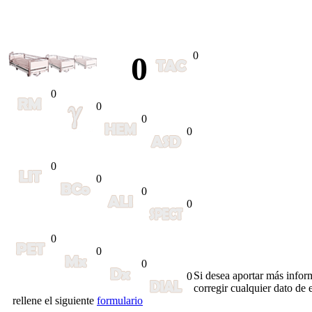
0
0
0
0
0
0
0
0
0
0
0
0
0
Si desea aportar más infor
0
corregir cualquier dato de e
rellene el siguiente
formulario