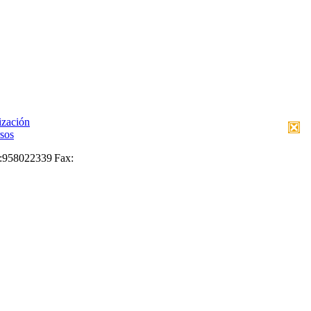
ización
sos
:
958022339
Fax: