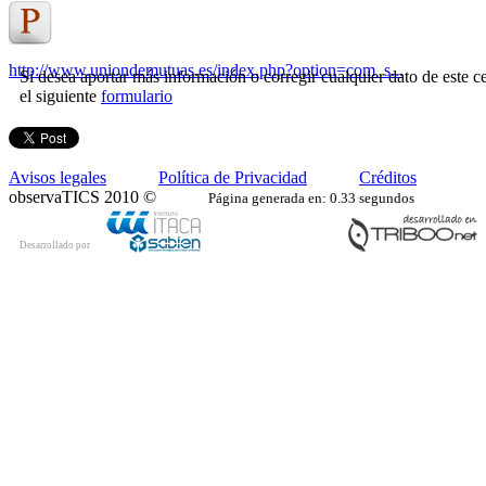
http://www.uniondemutuas.es/index.php?option=com_s...
Si desea aportar más información o corregir cualquier dato de este ce
el siguiente
formulario
Avisos legales
Política de Privacidad
Créditos
observaTICS 2010 ©
Página generada en: 0.33 segundos
Desarrollado por