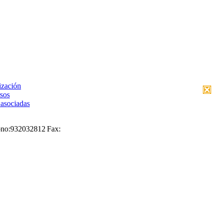
ización
sos
asociadas
ono:
932032812
Fax: