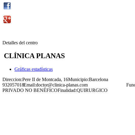
Detalles del centro
CLÍNICA PLANAS
Gráficas estadísticas
Direccion:
Pere II de Montcada, 16
Municipio:
Barcelona
932057018
Email:
doctor@clinica-planas.com
Func
PRIVADO NO BENÉFICO
Finalidad:
QUIRURGICO