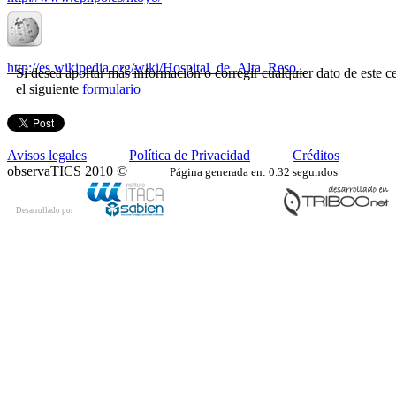
http://es.wikipedia.org/wiki/Hospital_de_Alta_Reso...
Si desea aportar más información o corregir cualquier dato de este ce
el siguiente
formulario
Avisos legales
Política de Privacidad
Créditos
observaTICS 2010 ©
Página generada en: 0.32 segundos
Desarrollado por