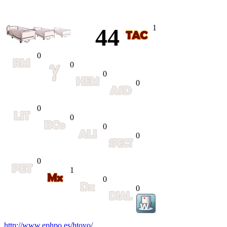
1
44
0
0
0
0
0
0
0
0
0
1
0
0
http://www.ephpo.es/htoyo/