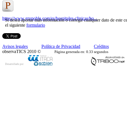
https://www.grupohla.com/es/hospitales-clinicas/ho...
Si desea aportar más información o corregir cualquier dato de este ce
el siguiente
formulario
Avisos legales
Política de Privacidad
Créditos
observaTICS 2010 ©
Página generada en: 0.33 segundos
Desarrollado por